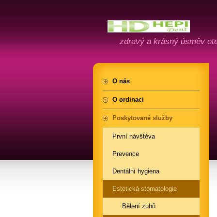
zdravý a krásný úsměv ote
O nás
O ordinaci
Poskytované služby
První návštěva
Prevence
Dentální hygiena
Estetická stomatologie
Bělení zubů