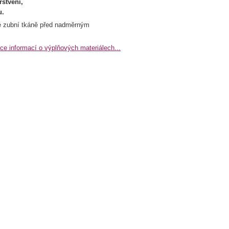
stvení,
u.
vé zubní tkáně před nadměrným
íce informací o výplňových materiálech...