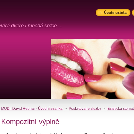
Úvodní stránka
vírá dveře i mnohá srdce ...
MUDr. David Hepnar - Úvodní stránka
>
Poskytované služby
>
Estetická stomat
Kompozitní výplně