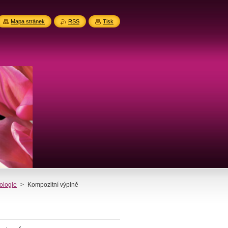
Mapa stránek
RSS
Tisk
ologie
>
Kompozitní výplně