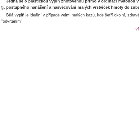
Jedná se o plastickou výplň zhotovenou přímo v ordinaci metodou vr
tj. postupného nanášení a nasvěcování malých vrstviček hmoty do zub
Bílá výplň je ideální v případě velmi malých kazů, kde šetří okolní, zdra
"odvrtáním".
v