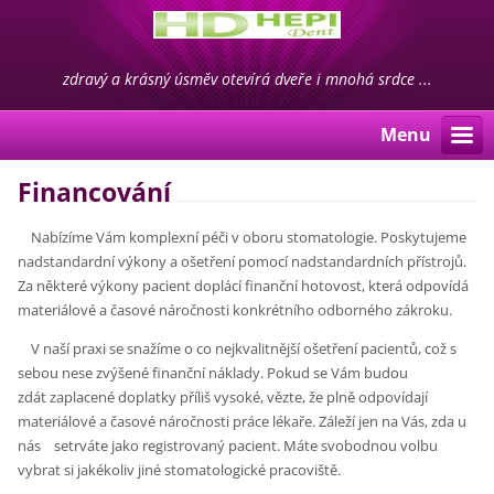
zdravý a krásný úsměv otevírá dveře i mnohá srdce ...
Menu
Financování
Nabízíme Vám komplexní péči v oboru stomatologie. Poskytujeme
nadstandardní výkony a ošetření pomocí nadstandardních přístrojů.
Za některé výkony pacient doplácí finanční hotovost, která odpovídá
materiálové a časové náročnosti konkrétního odborného zákroku.
V naší praxi se snažíme o co nejkvalitnější ošetření pacientů, což s
sebou nese zvýšené finanční náklady. Pokud se Vám budou
zdát zaplacené doplatky příliš vysoké, vězte, že plně odpovídají
materiálové a časové náročnosti práce lékaře. Záleží jen na Vás, zda u
nás setrváte jako registrovaný pacient. Máte svobodnou volbu
vybrat si jakékoliv jiné stomatologické pracoviště.