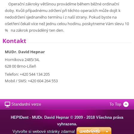
Operační zákroky většinou provádíme během běžné ordinační
doby. Kvůli případnému zdržení při těchto operacích může dojít k
nedodržení sjednaného termínu i z naší strany. Pokud byste na
ošetření čekali více než jednu celou hodinu, poskytneme Vám slevu 10
% na zákrok prováděný ten den.
Kontakt
MUDr. David Hepnar
Horníkova 2485/34,
628 00 Brno-Líšeň
Telefon: +420 544 134 205
Mobil / SMS: +420 604 264 553
Standardní verze
To Top
HEPIDent - MUDr. David Hepnar © 2009 - 2018 Všechna práva
vyhrazena.
Vytvořte si webové stránky zdarma!