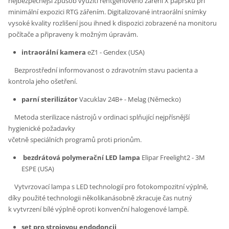
nejbezpečnější způsob využití rentgenového záření X paprsků při
minimální expozici RTG zářením. Digitalizované intraorální snímky
vysoké kvality rozlišení jsou ihned k dispozici zobrazené na monitoru
počítače a připraveny k možným úpravám.
intraorální kamera
eZ1 - Gendex (USA)
Bezprostřední informovanost o zdravotním stavu pacienta a
kontrola jeho ošetření.
parní sterilizátor
Vacuklav 24B+ - Melag (Německo)
Metoda sterilizace nástrojů v ordinaci splňující nejpřísnější
hygienické požadavky
včetně speciálních programů proti prionům.
bezdrátová polymerační LED lampa
Elipar Freelight2 - 3M
ESPE (USA)
Vytvrzovací lampa s LED technologií pro fotokompozitní výplně,
díky použité technologii několikanásobně zkracuje čas nutný
k vytvrzení bílé výplně oproti konvenční halogenové lampě.
set pro strojovou endodoncii