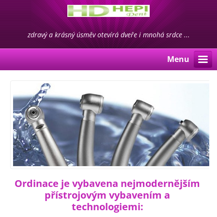
zdravý a krásný úsměv otevírá dveře i mnohá srdce ...
Menu
Ordinace je vybavena nejmodernějším
přístrojovým vybavením a
technologiemi: