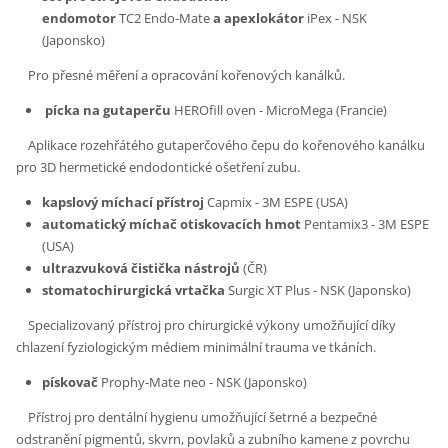
endomotor
TC2 Endo-Mate
a apexlokátor
iPex - NSK
(Japonsko)
Pro přesné měření a opracování kořenových kanálků.
pícka na gutaperču
HEROfill oven - MicroMega (Francie)
Aplikace rozehřátého gutaperčového čepu do kořenového kanálku
pro 3D hermetické endodontické ošetření zubu.
kapslový míchací přístroj
Capmix - 3M ESPE (USA)
automatický míchač otiskovacích hmot
Pentamix3 - 3M ESPE
(USA)
ultrazvuková čistička nástrojů
(ČR)
stomatochirurgická vrtačka
Surgic XT Plus - NSK (Japonsko)
Specializovaný přístroj pro chirurgické výkony umožňující díky
chlazení fyziologickým médiem minimální trauma ve tkáních.
pískovač
Prophy-Mate neo - NSK (Japonsko)
Přístroj pro dentální hygienu umožňující šetrné a bezpečné
odstranění pigmentů, skvrn, povlaků a zubního kamene z povrchu