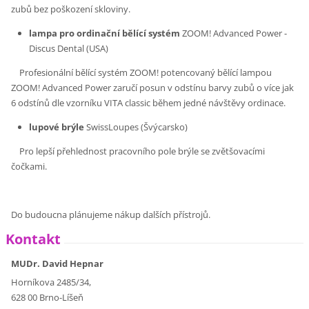
zubů bez poškození skloviny.
lampa pro ordinační bělící systém
ZOOM! Advanced Power -
Discus Dental (USA)
Profesionální bělící systém ZOOM! potencovaný bělící lampou
ZOOM! Advanced Power zaručí posun v odstínu barvy zubů o více jak
6 odstínů dle vzorníku VITA classic během jedné návštěvy ordinace.
lupové brýle
SwissLoupes (Švýcarsko)
Pro lepší přehlednost pracovního pole brýle se zvětšovacími
čočkami.
Do budoucna plánujeme nákup dalších přístrojů.
Kontakt
MUDr. David Hepnar
Horníkova 2485/34,
628 00 Brno-Líšeň