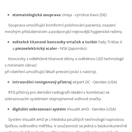
stomatologická souprava
Uniqa - výrobce Kavo (DE)
Souprava umožňující komfortní polohování pacienta, osazení
mnohým příslušenstvím a podporující nejnovější hygienické režimy.
světelné titanové koncovky vrtaček
a turbín
řady Ti-Max X
a
piezoelektrický
scaler -
NSK (Japonsko)
Koncovky z odlehčené titanové slitiny a světelnou LED technologií
s minimem vibrací
při ošetření umožňující lékaři precizní práci s nástroji.
intraorální rentgenový přístroj
eXpert DC - Gendex (USA)
RTG přístroj pro dentální radiografii ideální v kombinaci se
zobrazovacím systémem stejnojmenné světové značky.
digitální zobrazovací systém
VisualiX eHD - Gendex (USA)
Systém VisualiX eHD je z hlediska použitých technologií naprostou
špičkou světového měřítka. V současnosti se jedná o bezkonkurenčně