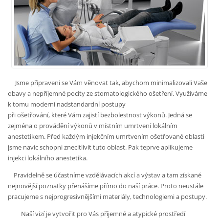
Jsme připraveni se Vám věnovat tak, abychom minimalizovali Vaše
obavy a nepříjemné pocity ze stomatologického ošetření. Využíváme
k tomu moderní nadstandardní postupy
při ošetřování, které Vám zajistí bezbolestnost výkonů. Jedná se
zejména o provádění výkonů v místním umrtvení lokálním
anestetikem. Před každým injekčním umrtvením ošetřované oblasti
jsme navíc schopni znecitlivit tuto oblast. Pak teprve aplikujeme
injekci lokálního anestetika.
Pravidelně se účastníme vzdělávacích akcí a výstav a tam získané
nejnovější poznatky přenášíme přímo do naší práce. Proto neustále
pracujeme s nejprogresivnějšími materiály, technologiemi a postupy.
Naší vizí je vytvořit pro Vás příjemné a atypické prostředí