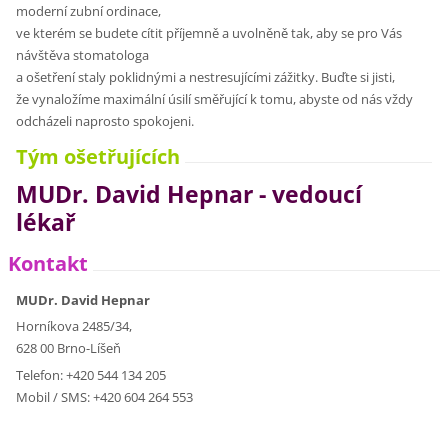
moderní zubní ordinace,
ve kterém se budete cítit příjemně a uvolněně tak, aby se pro Vás
návštěva stomatologa
a ošetření staly poklidnými a nestresujícími zážitky. Buďte si jisti,
že vynaložíme maximální úsilí směřující k tomu, abyste od nás vždy
odcházeli naprosto spokojeni.
Tým ošetřujících
MUDr. David Hepnar - vedoucí
lékař
Kontakt
MUDr. David Hepnar
Horníkova 2485/34,
628 00 Brno-Líšeň
Telefon: +420 544 134 205
Mobil / SMS: +420 604 264 553