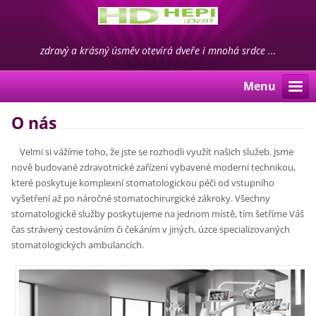
zdravý a krásný úsměv otevírá dveře i mnohá srdce ...
Menu
O nás
Velmi si vážíme toho, že jste se rozhodli využít našich služeb. Jsme
nově budované zdravotnické zařízení vybavené moderní technikou,
které poskytuje komplexní stomatologickou péči od vstupního
vyšetření až po náročné stomatochirurgické zákroky. Všechny
stomatologické služby poskytujeme na jednom místě, tím šetříme Váš
čas strávený cestováním či čekáním v jiných, úzce specializovaných
stomatologických ambulancích.