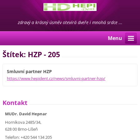
zdravý a krásný úsměv otevírá dveře i mnohá srdce ...
Menu
Štítek: HZP - 205
Smluvní partner HZP
https://www.hepident.cz/news/smluvni-partner-hzp/
Kontakt
MUDr. David Hepnar
Horníkova 2485/34,
628 00 Brno-Líšeň
Telefon: +420 544 134 205