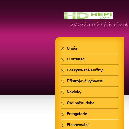
zdravý a krásný úsměv ote
O nás
O ordinaci
Poskytované služby
Přístrojové vybavení
Novinky
Ordinační doba
Fotogalerie
Financování