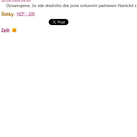
30.09.2009 09:45
Oznamujeme, že ode dnešního dne jsme smluvním partnerem Hutnické za
Štítky
:
HZP - 205
Zpět