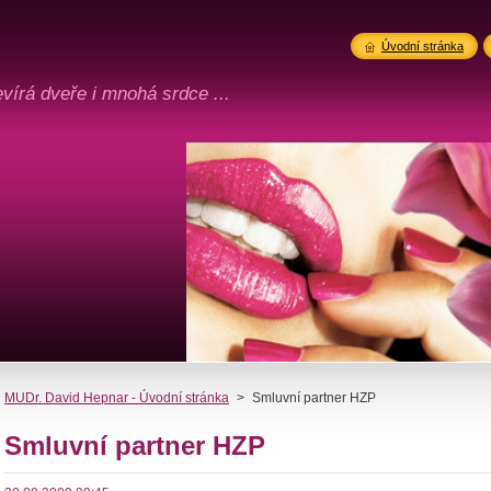
Úvodní stránka
vírá dveře i mnohá srdce ...
MUDr. David Hepnar - Úvodní stránka
>
Smluvní partner HZP
Smluvní partner HZP