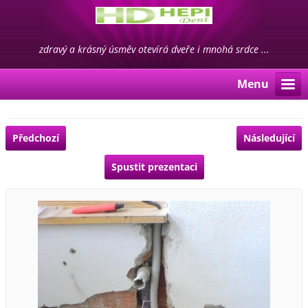
zdravý a krásný úsměv otevírá dveře i mnohá srdce ...
Menu
Předchozí
Následující
Spustit prezentaci