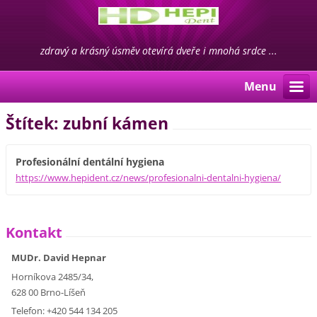
zdravý a krásný úsměv otevírá dveře i mnohá srdce ...
Menu
Štítek: zubní kámen
Profesionální dentální hygiena
https://www.hepident.cz/news/profesionalni-dentalni-hygiena/
Kontakt
MUDr. David Hepnar
Horníkova 2485/34,
628 00 Brno-Líšeň
Telefon: +420 544 134 205