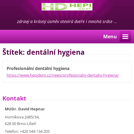
zdravý a krásný úsměv otevírá dveře i mnohá srdce ...
Menu
Štítek: dentální hygiena
Profesionální dentální hygiena
https://www.hepident.cz/news/profesionalni-dentalni-hygiena/
Kontakt
MUDr. David Hepnar
Horníkova 2485/34,
628 00 Brno-Líšeň
Telefon: +420 544 134 205