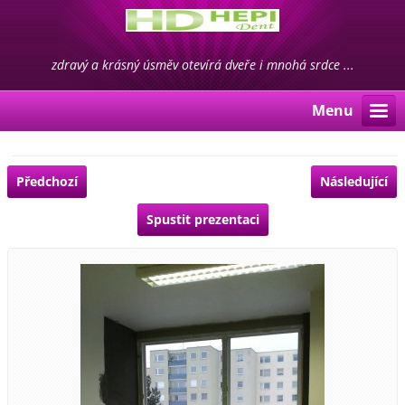
zdravý a krásný úsměv otevírá dveře i mnohá srdce ...
Menu
Předchozí
Následující
Spustit prezentaci